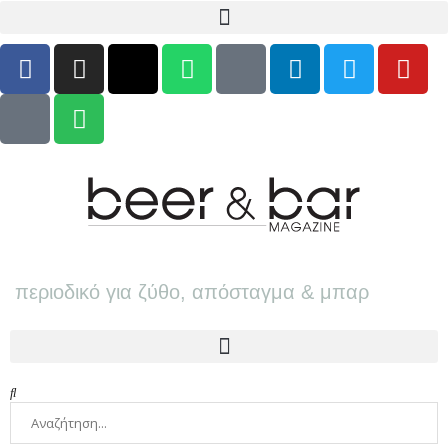
περιοδικό για ζύθο, απόσταγμα & μπαρ