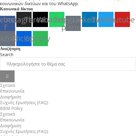
κοινωνικών δικτύων και του WhatsApp.
Κοινωνικά δίκτυα
ebook-
Instagram
Threads
Whatsapp
Telegram-
Linkedin
Twitter
Youtube
f
plane
iktok
Flickr
Spotify
Αναζήτηση
Search
Σχετικά
Επικοινωνία
Διαφήμιση
Συχνές Ερωτήσεις (FAQ)
BBM Policy
Σχετικά
Επικοινωνία
Διαφήμιση
Συχνές Ερωτήσεις (FAQ)