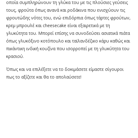
οποία συμπληρώνουν τη γλύκα του με τις πλούσιες γεύσεις
τους, φρούτα όπως ανανά και ροδάκινα που ενισχύουν τις
φρουτώδης νότες του, ενώ επιδόρπια όπως τάρτες φρούτων,
κρεμ μπρουλέ και cheesecake είναι εξαιρετικά με τη
γλυκύτητα του. Μπορεί επίσης να συνοδεύσει ασιατικά πιάτα
όπως γλυκόξινο κοτόπουλο και ταϊλανδέζικο κάρυ καθώς και
πικάντικη ινδική κουζίνα που ισορροπεί με τη γλυκύτητα του
κρασιού.
Όπως και να επιλέξετε να το δοκιμάσετε είμαστε σίγουροι
πως το αξίζετε και θα το απολαύσετε!