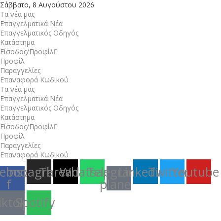
Σάββατο, 8 Αυγούστου 2026
Τα νέα μας
Επαγγελματικά Νέα
Επαγγελματικός Οδηγός
Κατάστημα
Είσοδος/Προφίλ
Προφίλ
Παραγγελίες
Επαναφορά Κωδικού
Τα νέα μας
Επαγγελματικά Νέα
Επαγγελματικός Οδηγός
Κατάστημα
Είσοδος/Προφίλ
Προφίλ
Παραγγελίες
Επαναφορά Κωδικού
ebook-
Instagram
Threads
Whatsapp
Telegram-
Linkedin
Twitter
Youtube
f
plane
iktok
Spotify