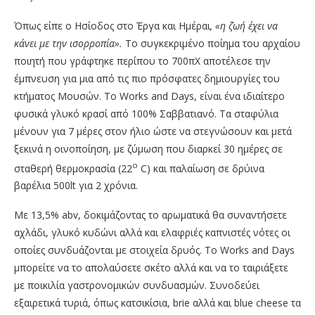
Όπως είπε ο Ησίοδος στο Έργα και Ημέραι
, «η ζωή έχει να
κάνει με την ισορροπία».
Το συγκεκριμένο ποίημα του αρχαίου
ποιητή που γράφτηκε περίπου το 700πΧ αποτέλεσε την
έμπνευση για μια από τις πιο πρόσφατες δημιουργίες του
κτήματος Μουσών. Το Works and Days, είναι ένα ιδιαίτερο
φυσικά γλυκό κρασί από 100% Σαββατιανό. Τα σταφύλια
μένουν για 7 μέρες στον ήλιο ώστε να στεγνώσουν και μετά
ξεκινά η οινοποίηση, με ζύμωση που διαρκεί 30 ημέρες σε
ο
σταθερή θερμοκρασία (22
C) και παλαίωση σε δρύινα
βαρέλια 500lt για 2 χρόνια.
Με 13,5% abv, δοκιμάζοντας το αρωματικά θα συναντήσετε
αχλάδι, γλυκό κυδώνι αλλά και ελαφριές καπνιστές νότες οι
οποίες συνδυάζονται με στοιχεία δρυός. Το Works and Days
μπορείτε να το απολαύσετε σκέτο αλλά και να το ταιριάξετε
με ποικιλία γαστρονομικών συνδυασμών. Συνοδεύει
εξαιρετικά τυριά, όπως κατσικίσια, brie αλλά και blue cheese τα