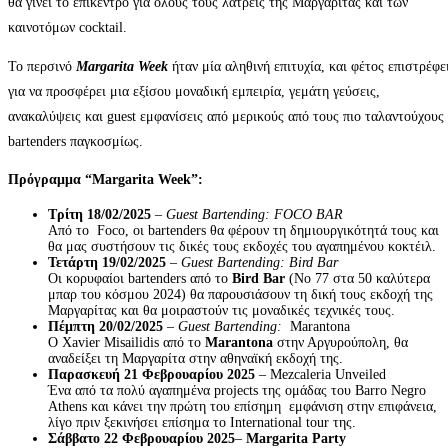
θα γίνει το επίκεντρο για όλους τους λάτρεις της Μαργαρίτας και των
καινοτόμων cocktail.
Το περσινό
Margarita Week
ήταν μία αληθινή επιτυχία, και φέτος επιστρέφε
για να προσφέρει μια εξίσου μοναδική εμπειρία, γεμάτη γεύσεις,
ανακαλύψεις και guest εμφανίσεις από μερικούς από τους πιο ταλαντούχους
bartenders παγκοσμίως.
Πρόγραμμα
“Margarita Week”:
Τρίτη
18/02/2025
–
Guest Bartending: FOCO BAR
Από το Foco, οι bartenders θα φέρουν τη δημιουργικότητά τους και
θα μας συστήσουν τις δικές τους εκδοχές του αγαπημένου κοκτέιλ.
Τετάρτη
19/02/2025
–
Guest Bartending:
Bird Bar
Οι κορυφαίοι bartenders από το
Bird Bar
(Νο 77 στα 50 καλύτερα
μπαρ του κόσμου 2024) θα παρουσιάσουν τη δική τους εκδοχή της
Μαργαρίτας και θα μοιραστούν τις μοναδικές τεχνικές τους.
Πέμπτη
20/02/2025
–
Guest Bartending:
Marantona
Ο Xavier Misailidis από το
Marantona
στην Αργυρούπολη, θα
αναδείξει τη Μαργαρίτα στην αθηναϊκή εκδοχή της.
Παρασκευή 21 Φεβρουαρίου 2025
– Mezcaleria Unveiled
Ένα από τα πολύ αγαπημένα projects της ομάδας του Barro Negro
Athens και κάνει την πρώτη του επίσημη εμφάνιση στην επιφάνεια,
λίγο πριν ξεκινήσει επίσημα το International tour της.
Σάββατο 22 Φεβρουαρίου 2025
–
Margarita Party