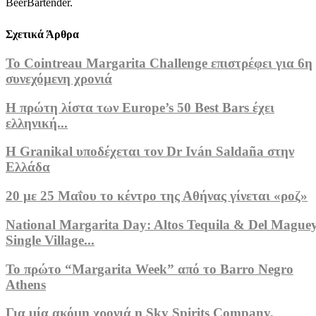
BeerBartender.
Σχετικά Άρθρα
Το Cointreau Margarita Challenge επιστρέφει για 6η
συνεχόμενη χρονιά
Η πρώτη λίστα των Europe’s 50 Best Bars έχει
ελληνική...
Η Granikal υποδέχεται τον Dr Iván Saldaña στην
Ελλάδα
20 με 25 Μαΐου το κέντρο της Αθήνας γίνεται «ροζ»
National Margarita Day: Altos Tequila & Del Mague
Single Village...
Το πρώτο “Margarita Week” από το Barro Negro
Athens
Για μία ακόμη χρονιά η Sky Spirits Company,