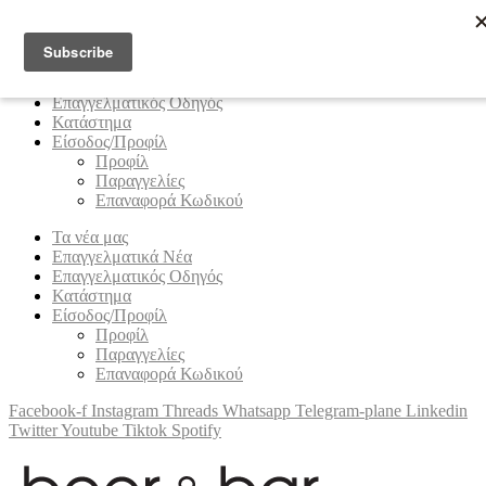
Κυριακή, 9 Αυγούστου 2026
Τα νέα μας
Επαγγελματικά Νέα
Επαγγελματικός Οδηγός
Κατάστημα
Είσοδος/Προφίλ
Προφίλ
Παραγγελίες
Επαναφορά Κωδικού
Τα νέα μας
Επαγγελματικά Νέα
Επαγγελματικός Οδηγός
Κατάστημα
Είσοδος/Προφίλ
Προφίλ
Παραγγελίες
Επαναφορά Κωδικού
Facebook-f
Instagram
Threads
Whatsapp
Telegram-plane
Linkedin
Twitter
Youtube
Tiktok
Spotify