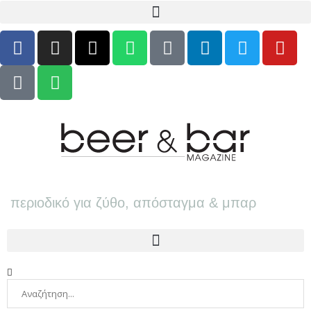
περιοδικό για ζύθο, απόσταγμα & μπαρ