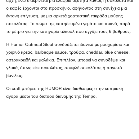
αρχή, ενώ διακρίνεται μια ελαφριά οξύτητα καθώς η σοκολάτα και
ο καφές έρχονται στο προσκήνιο, αφήνοντας στη συνέχεια μια
έντονη επίγευση, με μια αρκετά χορταστική πικράδα μαύρης
σοκολάτας. Το σώμα της επιτηδευμένα γεμάτο και πυκνό, παρά
το μέτριο για την κατηγορία αλκοόλ που αγγίζει τους 6 βαθμούς.
Η Humor Oatmeal Stout συνδυάζεται ιδανικά με μοσχαρίσιο και
χοιρινό κρέας, barbeque sauce, τρούφα, cheddar, blue cheese,
οστρακοειδή και μαλάκια. Επιπλέον, μπορεί να συνοδέψει και
γλυκά, όπως κέικ σοκολάτας, σουφλέ σοκολάτας ή παγωτό
βανίλιας.
Οι craft μπύρες της HUMOR είναι διαθέσιμες στην κυπριακή
αγορά μέσω του δικτύου διανομής της Tempo.