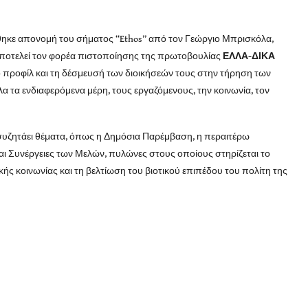
θηκε απονομή του σήματος “Ethos” από τον Γεώργιο Μπρισκόλα,
ποτελεί τον φορέα πιστοποίησης της πρωτοβουλίας
ΕΛΛΑ-ΔΙΚΑ
ικό προφίλ και τη δέσμευσή των διοικήσεών τους στην τήρηση των
 τα ενδιαφερόμενα μέρη, τους εργαζόμενους, την κοινωνία, τον
συζητάει θέματα, όπως η Δημόσια Παρέμβαση, η περαιτέρω
ι Συνέργειες των Μελών, πυλώνες στους οποίους στηρίζεται το
ς κοινωνίας και τη βελτίωση του βιοτικού επιπέδου του πολίτη της