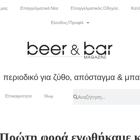
 μας
Επαγγελματικά Νέα
Επαγγελματικός Οδηγός
Κατ
Είσοδος/Προφίλ
περιοδικό για ζύθο, απόσταγμα & μπ
Επικαιροτητα
Shop
ώτη φορά ενωθήκαμε κα