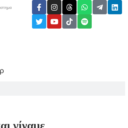
άστημα
αρ
ι γίναμε