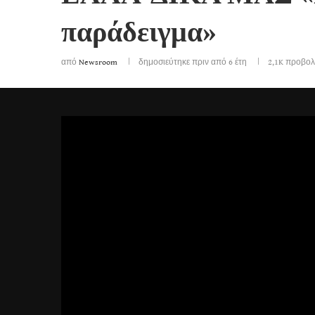
παράδειγμα»
από
Newsroom
δημοσιεύτηκε πριν από 6 έτη
2,1K
προβολ