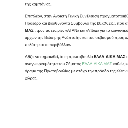
της καμπάνιας.
Επιπλέον, στην Ανοικτή Γενική Συνέλευση πραγματοποιή
Πρόεδρο και Διευθύνοντα Σύμβουλο της EUROCERT, που α
ΜΑΣ
, προς τις εταιρίες «ΑΓΑΝ» και «Vitex» για το κοινων
αρχών της Βιώσιμης Ανάπτυξης και του σεβασμού προς όλα
πελάτη και το περιβάλλον.
Αξίζει να σημειωθεί, ότι η πρωτοβουλία
ΕΛΛΑ-ΔΙΚΑ ΜΑΣ
αναγνωρισιμότητα του Σήματος
ΕΛΛΑ-ΔΙΚΑ ΜΑΣ
καθώς κα
όραμα της Πρωτοβουλίας με στόχο την πρόοδο της ελληνική
χώρας.