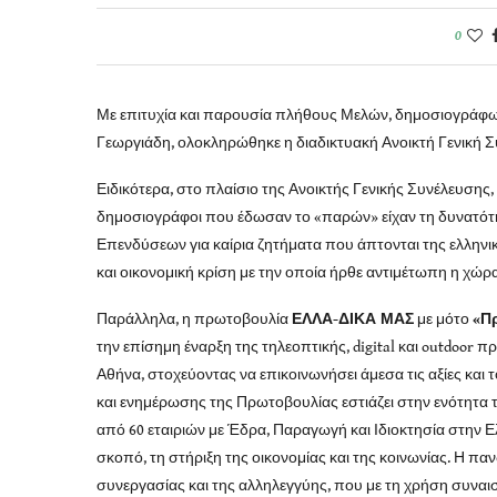
0
Με επιτυχία και παρουσία πλήθους Μελών, δημοσιογράφ
Γεωργιάδη, ολοκληρώθηκε η διαδικτυακή Ανοικτή Γενική
Ειδικότερα, στο πλαίσιο της Ανοικτής Γενικής Συνέλευση
δημοσιογράφοι που έδωσαν το «παρών» είχαν τη δυνατότ
Επενδύσεων για καίρια ζητήματα που άπτονται της ελληνι
και οικονομική κρίση με την οποία ήρθε αντιμέτωπη η χώρα
Παράλληλα, η πρωτοβουλία
ΕΛΛΑ-ΔΙΚΑ ΜΑΣ
με μότο
«Π
την επίσημη έναρξη της τηλεοπτικής, digital και outdoor 
Αθήνα, στοχεύοντας να επικοινωνήσει άμεσα τις αξίες και τ
και ενημέρωσης της Πρωτοβουλίας εστιάζει στην ενότητα
από 60 εταιριών με Έδρα, Παραγωγή και Ιδιοκτησία στην Ελ
σκοπό, τη στήριξη της οικονομίας και της κοινωνίας. Η πα
συνεργασίας και της αλληλεγγύης, που με τη χρήση συναι