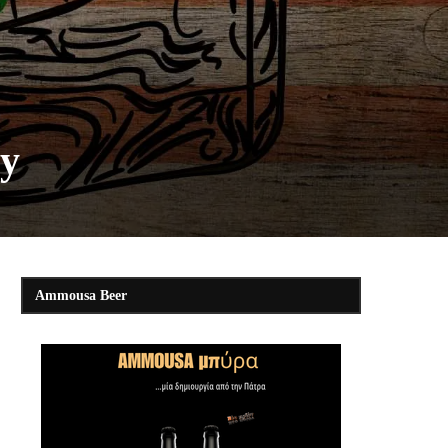
ey
Ammousa Beer