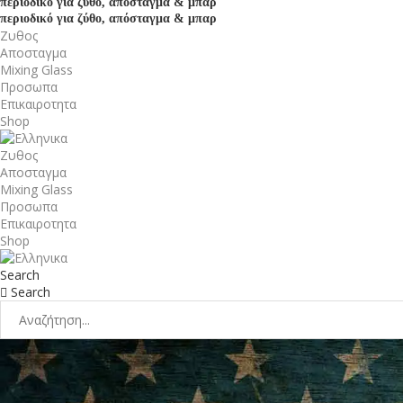
περιοδικό για ζύθο, απόσταγμα & μπαρ
περιοδικό για ζύθο, απόσταγμα & μπαρ
Ζυθος
Αποσταγμα
Mixing Glass
Προσωπα
Επικαιροτητα
Shop
Ζυθος
Αποσταγμα
Mixing Glass
Προσωπα
Επικαιροτητα
Shop
Search
Search