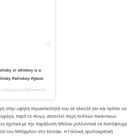
hisky or whiskey is a
hisky #whiskey #glass
r Magazine
(@beerandbarmag) στις
18 Μάι, 2019 στις 11:08 πμ PDT
ρη στην υψηλή περιεκτικότητά του σε αλκοόλ (αν και πρέπει να
φάγα, παρά το πίνω), αποτελεί πηγή πολλών πικάντικων
ίες σχετικά με την παράδοση ήθελαν μελλοντικά να πιστέψουμε
εία του Μπέρμπον στο Κεντάκι. Η Γαλλική αριστοκρατική