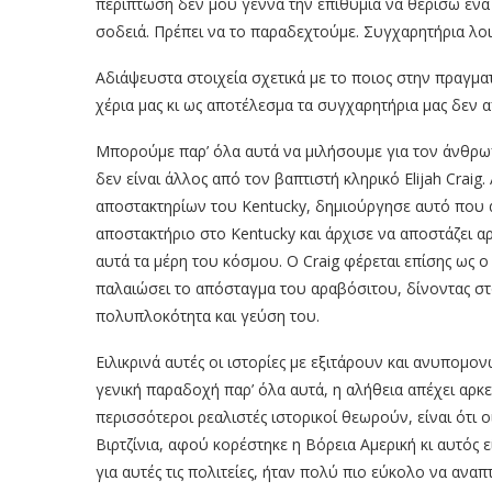
περίπτωση δεν μου γεννά την επιθυμία να θερίσω έν
σοδειά. Πρέπει να το παραδεχτούμε. Συγχαρητήρια λοι
Αδιάψευστα στοιχεία σχετικά με το ποιος στην πραγμ
χέρια μας κι ως αποτέλεσμα τα συγχαρητήρια μας δεν 
Μπορούμε παρ’ όλα αυτά να μιλήσουμε για τον άνθρ
δεν είναι άλλος από τον βαπτιστή κληρικό Elijah Crai
αποστακτηρίων του Kentucky, δημιούργησε αυτό που 
αποστακτήριο στο Kentucky και άρχισε να αποστάζει α
αυτά τα μέρη του κόσμου. Ο Craig φέρεται επίσης ως 
παλαιώσει το απόσταγμα του αραβόσιτου, δίνοντας στ
πολυπλοκότητα και γεύση του.
Ειλικρινά αυτές οι ιστορίες με εξιτάρουν και ανυπομο
γενική παραδοχή παρ’ όλα αυτά, η αλήθεια απέχει αρκ
περισσότεροι ρεαλιστές ιστορικοί θεωρούν, είναι ότι 
Βιρτζίνια, αφού κορέστηκε η Βόρεια Αμερική κι αυτός 
για αυτές τις πολιτείες, ήταν πολύ πιο εύκολο να ανα