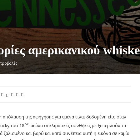
ρίες αμερικανικού whisk
προβολές
Η απόλαυση της αφήγησης για εμένα είναι δεδομένη είτε όταν
ου
tucky του 18
αιώνα οι κλιματικές συνθήκες με ξεπερνούν τα
ά ζαλισμένο και βαρύ και κατά συνέπεια αυτή η εικόνα σε καμία