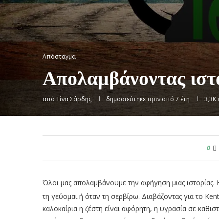
Απόσταγμα
Απολαμβάνοντας ιστο
από
Τίνα Σάρδης
δημοσιεύτηκε πριν από 7 έτη
3,3K
0
Όλοι μας απολαμβάνουμε την αφήγηση μιας ιστορίας. 
τη γεύομαι ή όταν τη σερβίρω. Διαβάζοντας για το Ken
καλοκαίρια η ζέστη είναι αφόρητη, η υγρασία σε καθιστ