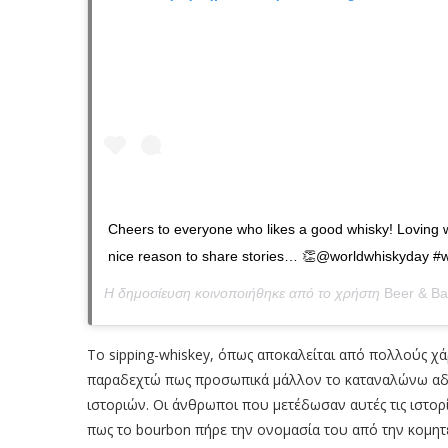
Cheers to everyone who likes a good whisky! Loving w
nice reason to share stories… 👏@worldwhiskyday #w
Η δημοσίευση κοινοποιήθηκε από το χρήστη
Beer & Ba
Το sipping-whiskey, όπως αποκαλείται από πολλούς χά
παραδεχτώ πως προσωπικά μάλλον το καταναλώνω αδη
ιστοριών. Οι άνθρωποι που μετέδωσαν αυτές τις ιστορ
πως το bourbon πήρε την ονομασία του από την κομητ