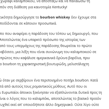
α χωράφι καλαμποκιού, να αποστάξω και να παλαιώσω τη
πόν στη διάθεση για καινοτομία Kentucky!
ατικότητα δημιούργησε το
bourbon whiskey
δεν έχουμε στα
αποδίδονται σε κάποιον προσωπικά.
ωπο που αναφέρει η παράδοση του τόπου ως δημιουργό, που
g. Αποτελώντας ένα υπαρκτό πρόσωπο της ιστορίας των
από τους υπερμάχους της παράδοσης θεωρείται το πρώτο
ραβόσιτο, μια λέξη που είναι συνώνυμη του καλαμποκιού σε
ο πρώτος που καψάλισε αμερικανικά δρύινα βαρέλια, πριν
ο bourbon τη χαρακτηριστική βουτυρώδη, μελιστάλαχτη
νώ όταν με σερβίρουν ένα περιποιημένο ποτήρι bourbon. Κατά
ετά από αυτούς τους ρομαντικούς μύθους. Αυτό που οι
οι Ευρωπαίοι άποικοι ξεκίνησαν να εξαπλώνονται δυτικά προς τη
είναι ο λόγος που το καλαμπόκι, αποτελώντας το βασικό προϊόν
πτυχθεί εκεί απ’ οποιοδήποτε άλλο δημητριακό. Ούτε λίγο ούτε