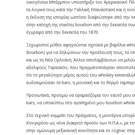
οικογένεια Μπέρμπον υποστήριξε τον Αμερικανικό Πόλ
τα λογικά τους κατά την Γαλλική Επανάσταση και η ονο
η έκδοση της ιστορίας ωστόσο διαψεύστηκε από την Ιστο
στην κατοχή της ετικέτες bourbon από την δεκαετία το
έγγραφα από την δεκαετία του 1870.
Ξεχωριστοί μύθοι αφηγούνται σχετικά με βαρέλια wh
Bourbon) για να δηλώσουν την προέλευσή τους, τα ο
και ως τη Νέα Ορλεάνη. Άλλοι απολαμβάνουν να μιλού
αδελφούς Ταρασκόν, που πραγματοποίησαν αποστολές
ότι το μεγαλύτερο μέρος αυτού του whiskey καταναλώ
ευδοκιμούσαν τα bars, η μουσική και το θερμό ταμπερ
Προσωπικά, προτιμώ να οραματίζομαι τον εαυτό μου 
bars, να υποκύπτω στο αγαπημένο μου bourbon whiske
Στο τεχνικό κομμάτι του πράγματος, η μοντέρνα ιστορ
Κονγκρέσο ως «ένα διακριτό προϊόν των Η.Π.Α.», με το
στην ομώνυμη μεξικανική κοινότητα και το cognac στ