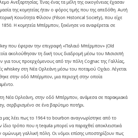
εμο Ανεξαρτησίας. Ένας-ένας τα μέλη της οικογένειας έχασαν
μασία της κομητείας ήταν ο φόρος τιμής που της απεδόθη. Αυτή
ρική Κοινότητα Φίλσον (Filson Historical Society), που είχε
υ 1850. H κομητεία Μπέρμπον, ξεκίνησε να αναφέρεται σε
iskey που έφεραν την επιγραφή «Παλαιό Μπέρμπον» (Old
ποία ακολούθησαν τη δική τους διαδρομή μέσω του Μισισιπή
ν για τους προερχόμενους από την πόλη Cognac της Γαλλίας,
 whiskey στη Νέα Ορλεάνη μέσω του ποταμού Οχάιο. Λέγεται
θηκε στην οδό Μπέρμπον, μια περιοχή στην οποία
αμέντο.
στη Νέα Ορλεάνη, στην οδό Μπέρμπον, ανάμεσα σε παρακμιακά
y, σερβιρισμένο σε ένα βαρύτιμο ποτήρι.
ία μας λέει πως το 1964 το bourbon αναγνωρίστηκε από το
ν ίδιο τρόπο που η tequila μπορεί να παραχθεί αποκλειστικά
ην ομώνυμη γαλλική πόλη. Οι νόμοι επίσης υποστηρίζουν πως