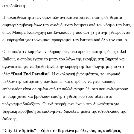
ευπρόσδεκτη.
Η πολυεθνικότητα των ομιλητών αντικατοπτρίζεται επίσης σε θέματα
συμπεριλαμβανομένων των αναδυόμενων hotspots από τον κόσμο των bars,
όπως Μαϊάμι, Κοπεγχάγη και Σιγκαπούρη, που αυτή τη στιγμή θεωρούνται
οι κορυφαίοι γαστρονομικοί προορισμοί των barmen από όλο τον κόσμο.
Οι επισκέπτες λαμβάνουν πληροφορίες από προσωπικότητες όπως ο Jad
Ballout, ο οποίος έχασε το μπαρ του λόγω της έκρηξης στη Βηρυτό και
αγωνίστηκε για να βρεθεί ξανά στην κορυφή της bar σκηνής με μια νέα
ιδέα
“Dead End Paradise”
. Η οικολογική βιωσιμότητα, το ψηφιακό
μέλλον της κατάρτισης των barmen και ο τρόπος να γίνει κάποιος
ambassador είναι ορισμένα από τα πολλά ακόμη θέματα που ενδιαφέρουν
τη βιομηχανία και βρίσκουν επίσης τη θέση που τους αξίζει στο
πρόγραμμα διαλέξεων. Οι ενδιαφερόμενοι έχουν την δυνατότητα για
ψηφιακή πρόσβαση σε επιλεγμένες διαλέξεις μέσω της ιστοσελίδας της
έκθεσης.
“City Life Spirits” – Ζήστε το Βερολίνο με όλες σας τις αισθήσεις