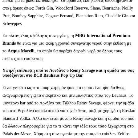
ειδικά για τα guest bartendings».
Οι βραδινές εκδηλώσεις υποστηρίζονται
από μάρκες όπως: Fords Gin, Woodford Reserve, Slane, Benriache, Noilly
Prat, Bombay Sapphire, Cognac Ferrand, Plantation Rum, Citadelle Gin και
Schweppes.
Επιπλέον, ένας αξιόλογος συνεργάτης: η
MBG International Premium
Brands
θα είναι για μια ακόμη χρονιά συνεργάτης νερού στην έκθεση με
το
Acqua Morelli,
το οποίο θα παρέχει δωρεάν νερό σε όλους τους
εκθέτες και επισκέπτες.
Υψηλή επίσκεψη από το Λονδίνο: ο Rémy Savage και η ομάδα του σας
υποδέχονται στο BCB Bauhaus Pop Up Bar
Είναι γνωστό ως «το μπαρ χωρίς όνομα», το οποίο είναι ήδη διεθνώς
αναγνωρισμένο για το διακριτικό και μινιμαλιστικό στυλ του Bauhaus. Το
μοντέρνο bar από το Λονδίνο του Γάλλου Rémy Savage, φέρνει την ομάδα
του στο Βερολίνο αποκλειστικά για την έκθεση, μαζί με χορηγό τη Russian
Standard Vodka. Αλλά δεν είναι μόνο ο Rémy Savage και η ομάδα του που
θα δώσουν πληροφορίες για το τι κάνει την ιδέα τους τόσο ξεχωριστή στο
Palais der Messe. Χάρη στη συνεργασία με την εταιρεία επίπλων Zeitlos