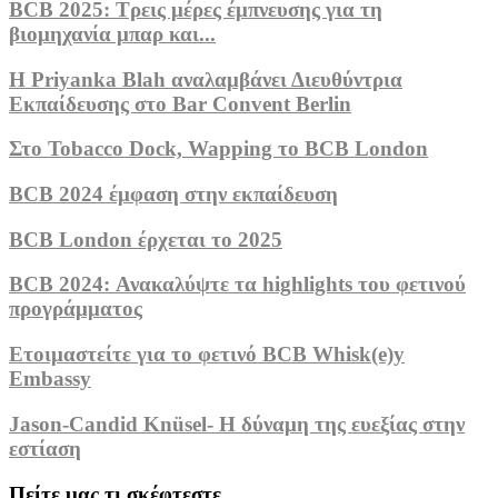
BCB 2025: Τρεις μέρες έμπνευσης για τη
βιομηχανία μπαρ και...
Η Priyanka Blah αναλαμβάνει Διευθύντρια
Εκπαίδευσης στο Bar Convent Berlin
Στο Tobacco Dock, Wapping το BCB London
BCB 2024 έμφαση στην εκπαίδευση
BCB London έρχεται το 2025
BCB 2024: Ανακαλύψτε τα highlights του φετινού
προγράμματος
Ετοιμαστείτε για το φετινό BCB Whisk(e)y
Embassy
Jason-Candid Knüsel- Η δύναμη της ευεξίας στην
εστίαση
Πείτε μας τι σκέφτεστε