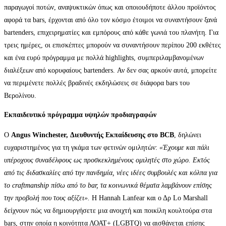
παραγωγοί ποτών, αναψυκτικών όπως και οποιουδήποτε άλλου προϊόντος
αφορά τα bars, έρχονται από όλο τον κόσμο έτοιμοι να συναντήσουν ξανά
bartenders, επιχειρηματίες και εμπόρους από κάθε γωνιά του πλανήτη. Για
τρεις ημέρες, οι επισκέπτες μπορούν να συναντήσουν περίπου 200 εκθέτες
και ένα ευρύ πρόγραμμα με πολλά highlights, συμπεριλαμβανομένων
διαλέξεων από κορυφαίους bartenders. Αν δεν σας αρκούν αυτά, μπορείτε
να περιμένετε πολλές βραδινές εκδηλώσεις σε διάφορα bars του
Βερολίνου.
Εκπαιδευτικό πρόγραμμα υψηλών προδιαγραφών
Ο
Angus Winchester, Διευθυντής Εκπαίδευσης στο BCB
, δηλώνει
ευχαριστημένος για τη γκάμα των φετινών ομιλητών:
«Έχουμε και πάλι
υπέροχους συναδέλφους ως προσκεκλημένους ομιλητές στο χώρο. Εκτός
από τις διδασκαλίες από την πανδημία, νέες ιδέες συμβουλές και κόλπα για
το
craftmanship πίσω από το
bar, τα κοινωνικά θέματα λαμβάνουν επίσης
την προβολή που τους αξίζει».
Η Hannah Lanfear και ο Δρ Lo Marshall
δείχνουν πώς να δημιουργήσετε μια ανοιχτή και ποικίλη κουλτούρα στα
bars, στην οποία η κοινότητα ΛΟΑΤ+ (LGBTQ) να αισθάνεται επίσης