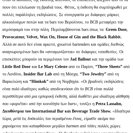
πουν ότι τελείωσαν τη βραδιά τους. Φέτος, η έκθεση θα συμπληρωθεί με
πολλές παράλληλες εκδηλώσεις. Σε συνεργασία με διάφορες μάρκες
αλκοολούχων ποτών και τα bars του Βερολίνου, το BCB μεταφέρει την
ατμόσφαιρά του στην πόλη. Περιλαμβάνονται bars όπως τα:
Green Door,
Provocateur, Velvet, Wax On, House of Gin and the Black Rabbit.
Αλλά αν αυτό δεν είναι αρκετό, gνωστοί bartenders και ομάδες διεθνώς
αναγνωρισμένων bars θα «ανταγωνίζονται» σε διάφορες τοποθεσίες. Οι
επισκέπτες μπορούν να περιμένουν τον
Jad Ballout
και την ομάδα των
Little Red Door
και
Le Mary Celeste
από το Παρίσι,
“Three Sheets”
από
το Λονδίνο,
Insider Bar Lab
από τη Μόσχα,
“Two Jewelry”
από τη
Βαρκελώνη και
“Himkok”
από τη Νορβηγία.
«Οι βραδινές εκδηλώσεις
είναι πολύ ιδιαίτερες καθώς αποδεικνύουν ότι το BCB είναι πολλά
περισσότερα από μια εμπορική έκθεση, αλλά διαθέτει μια ιδιαίτερη αίσθηση
που «φοριέται» από την κοινότητα των
bars»,
τονίζει η
Petra Lassahn,
Διευθύντρια του International Bar και Beverage Trade Show.
«Ιδιαίτερα
τώρα, μετά τις δυσκολίες του περασμένου έτους, είμαστε ακόμα πιο
χαρούμενοι που καταφθάνουν μεγάλοι barmen από τόσες πολλές χώρες