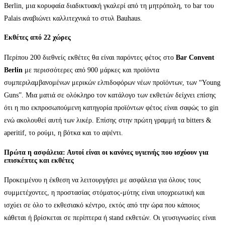
Berlin, μια κορυφαία διαδικτυακή γκαλερί από τη μητρόπολη, το bar του
Palais αναβιώνει καλλιτεχνικά το στυλ Bauhaus.
Εκθέτες από 22 χώρες
Περίπου 200 διεθνείς εκθέτες θα είναι παρόντες φέτος στο
Bar Convent
Berlin
με περισσότερες από 900 μάρκες και προϊόντα
συμπεριλαμβανομένων μερικών ελπιδοφόρων νέων προϊόντων, των “Young
Guns”. Μια ματιά σε ολόκληρο τον κατάλογο των εκθετών δείχνει επίσης
ότι η πιο εκπροσωπούμενη κατηγορία προϊόντων φέτος είναι σαφώς το gin
ενώ ακολουθεί αυτή των λικέρ. Επίσης στην πρώτη γραμμή τα bitters &
aperitif, το ρούμι, η βότκα και το αψέντι.
Πρώτα η ασφάλεια: Αυτοί είναι οι κανόνες υγιεινής που ισχύουν για
επισκέπτες και εκθέτες
Προκειμένου η έκθεση να λειτουργήσει με ασφάλεια για όλους τους
συμμετέχοντες, η προστασίας στόματος-μύτης είναι υποχρεωτική και
ισχύει σε όλο το εκθεσιακό κέντρο, εκτός από την ώρα που κάποιος
κάθεται ή βρίσκεται σε περίπτερα ή stand εκθετών. Οι γευσιγνωσίες είναι