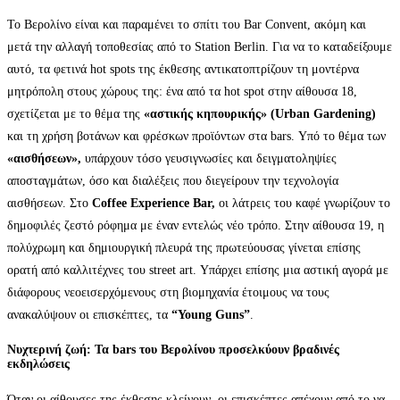
Το Βερολίνο είναι και παραμένει το σπίτι του Bar Convent, ακόμη και
μετά την αλλαγή τοποθεσίας από το Station Berlin. Για να το καταδείξουμε
αυτό, τα φετινά hot spots της έκθεσης αντικατοπτρίζουν τη μοντέρνα
μητρόπολη στους χώρους της: ένα από τα hot spot στην αίθουσα 18,
σχετίζεται με το θέμα της
«αστικής κηπουρικής» (Urban Gardening)
και τη χρήση βοτάνων και φρέσκων προϊόντων στα bars. Υπό το θέμα των
«αισθήσεων»,
υπάρχουν τόσο γευσιγνωσίες και δειγματοληψίες
αποσταγμάτων, όσο και διαλέξεις που διεγείρουν την τεχνολογία
αισθήσεων. Στο
Coffee Experience Bar,
οι λάτρεις του καφέ γνωρίζουν το
δημοφιλές ζεστό ρόφημα με έναν εντελώς νέο τρόπο. Στην αίθουσα 19, η
πολύχρωμη και δημιουργική πλευρά της πρωτεύουσας γίνεται επίσης
ορατή από καλλιτέχνες του street art. Υπάρχει επίσης μια αστική αγορά με
διάφορους νεοεισερχόμενους στη βιομηχανία έτοιμους να τους
ανακαλύψουν οι επισκέπτες, τα
“Young Guns”
.
Νυχτερινή ζωή: Τα bars του Βερολίνου προσελκύουν βραδινές
εκδηλώσεις
Όταν οι αίθουσες της έκθεσης κλείνουν, οι επισκέπτες απέχουν από το να