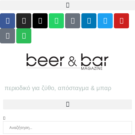
περιοδικό για ζύθο, απόσταγμα & μπαρ