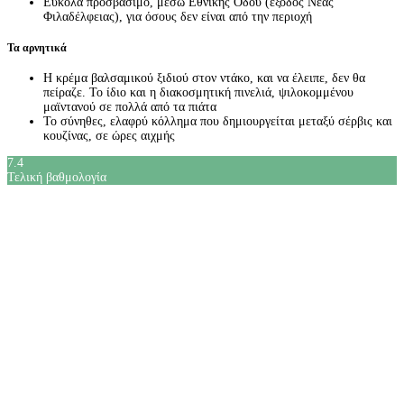
Εύκολα προσβάσιμο, μέσω Εθνικής Οδού (έξοδος Νέας
Φιλαδέλφειας), για όσους δεν είναι από την περιοχή
Τα αρνητικά
Η κρέμα βαλσαμικού ξιδιού στον ντάκο, και να έλειπε, δεν θα
πείραζε. Το ίδιο και η διακοσμητική πινελιά, ψιλοκομμένου
μαϊντανού σε πολλά από τα πιάτα
Το σύνηθες, ελαφρύ κόλλημα που δημιουργείται μεταξύ σέρβις και
κουζίνας, σε ώρες αιχμής
7.4
Τελική βαθμολογία