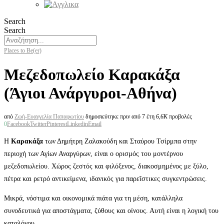
Search
Search
Places to Be(er)
Μεζεδοπωλείο Καρακάξα
(Άγιοι Ανάργυροι-Αθήνα)
από
Ζωή-Ευαγγελία Παπαφωτίου
δημοσιεύτηκε πριν από 7 έτη
6,6K
προβολές
0
Facebook
Twitter
Pinterest
Linkedin
Email
Η
Καρακάξα
των Δημήτρη Ζαλακούδη και Σταύρου Τσίρμπα στην
περιοχή των Αγίων Αναργύρων, είναι ο ορισμός του μοντέρνου
μεζεδοπωλείου. Χώρος ζεστός και φιλόξενος, διακοσμημένος με ξύλο,
πέτρα και ρετρό αντικείμενα, ιδανικός για παρεΐστικες συγκεντρώσεις.
Μικρά, νόστιμα και οικονομικά πιάτα για τη μέση, κατάλληλα
συνοδευτικά για αποστάγματα, ζύθους και οίνους. Αυτή είναι η λογική του
καταλόγου.