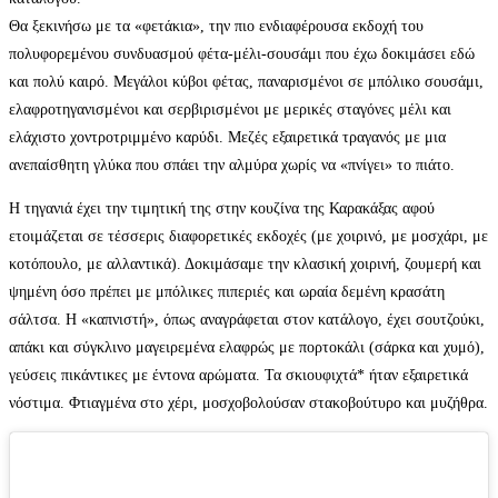
Θα ξεκινήσω με τα «φετάκια», την πιο ενδιαφέρουσα εκδοχή του
πολυφορεμένου συνδυασμού φέτα-μέλι-σουσάμι που έχω δοκιμάσει εδώ
και πολύ καιρό. Μεγάλοι κύβοι φέτας, παναρισμένοι σε μπόλικο σουσάμι,
ελαφροτηγανισμένοι και σερβιρισμένοι με μερικές σταγόνες μέλι και
ελάχιστο χοντροτριμμένο καρύδι. Μεζές εξαιρετικά τραγανός με μια
ανεπαίσθητη γλύκα που σπάει την αλμύρα χωρίς να «πνίγει» το πιάτο.
Η τηγανιά έχει την τιμητική της στην κουζίνα της Καρακάξας αφού
ετοιμάζεται σε τέσσερις διαφορετικές εκδοχές (με χοιρινό, με μοσχάρι, με
κοτόπουλο, με αλλαντικά). Δοκιμάσαμε την κλασική χοιρινή, ζουμερή και
ψημένη όσο πρέπει με μπόλικες πιπεριές και ωραία δεμένη κρασάτη
σάλτσα. Η «καπνιστή», όπως αναγράφεται στον κατάλογο, έχει σουτζούκι,
απάκι και σύγκλινο μαγειρεμένα ελαφρώς με πορτοκάλι (σάρκα και χυμό),
γεύσεις πικάντικες με έντονα αρώματα. Τα σκιουφιχτά* ήταν εξαιρετικά
νόστιμα. Φτιαγμένα στο χέρι, μοσχοβολούσαν στακοβούτυρο και μυζήθρα.