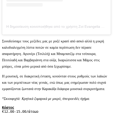
Η δημοσίευση κοινοποιήθηκε από το χρήστη Zoi Evangelia Papafotiou (@lifes_aftertaste)
Συνοδεύσαμε τους μεζέδες μας με ροζέ κρασί από ασκό αλλά η μικρή
καλοδιαλεγμένη λίστα ποτών σε καμία περίπτωση δεν πέρασε
απαρατήρητη. Αγιονέρι (Τσιλιλή) και Μπαμπατζίμ στα τσίπουρα,
Πιτσιλαδή και Βαρβαγιάννη στα ούζα, Ικαριώτισσα και Μάμος στις
μπύρες, είναι μόνο μερικά από όσα ξεχωρίσαμε.
Η μουσική, σε διακριτική ένταση, κινούνταν στους ρυθμούς των λαϊκών
και των ρεμπέτικων νέας γενιάς, ενώ όπως μας ενημέρωσαν πολύ συχνά
εμφανίζονται ζωντανά στην Καρακάξα διάφορα μουσικά συγκροτήματα.
*Σκιουφιχτά: Κρητικά ζυμαρικά με μικρό, σπειροειδές σχήμα.
Κόστος