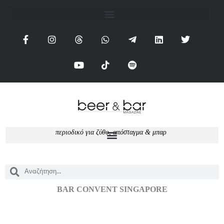
π
ε
ρ
ι
ο
δ
ι
κ
ό
γ
ι
α
ζ
ύ
θ
ο
,
α
π
ό
σ
τ
α
γ
μ
α
&
μ
π
α
ρ
BAR CONVENT SINGAPORE