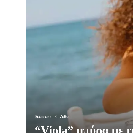
Sponsored
Ζύθος
“Viola” μπύρα με ιτ