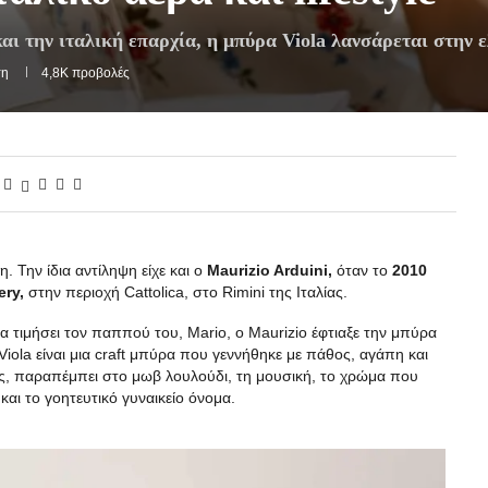
αι την ιταλική επαρχία, η μπύρα Viola λανσάρεται στην 
τη
4,8K
προβολές
. Την ίδια αντίληψη είχε και ο
Maurizio
Arduini,
όταν το
2010
ery,
στην περιοχή Cattolica, στο Rimini της Ιταλίας.
α τιμήσει τον παππού του, Mario, ο Maurizio έφτιαξε την μπύρα
 Viola είναι μια craft μπύρα που γεννήθηκε με πάθος, αγάπη και
ας, παραπέμπει στο μωβ λουλούδι, τη μουσική, το χρώμα που
και το γοητευτικό γυναικείο όνομα.