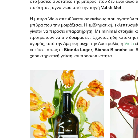
στο βασικό συστατικό της μπύρας, που δεν είναι άλλο α
ποιότητας, αγνό νερό από την πηγή
Val
di
Meti
.
Η μπύρα Viola απευθύνεται σε εκείνους που αγαπούν τη μ
μπύρα που την μοιράζεσαι. Η εμβληματική, εκλεπτυσμέν
γίνεται να περάσει απαρατήρητη. Με minimal στοιχεία κ
προτρέπουν να την δοκιμάσεις. Έχοντας ήδη κατακτήσει 
αγοράς, από την Αμερική μέχρι την Αυστραλία, η
Viola
εί
ετικέτες, όπως οι
Bionda
Lager
,
Bianca
Blanche
και
χαρακτηριστική γεύση και προσωπικότητα.