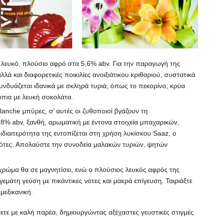
ε λευκό, πλούσιο αφρό στα 5,6% abv. Για την παραγωγή της
λλά και διαφορετικές ποικιλίες ανοιξιάτικου κριθαριού, συστατικά
νδυάζεται ιδανικά με σκληρά τυριά, όπως το πεκορίνο, κρύα
ρπια με λευκή σοκολάτα.
lanche μπύρες, σ’ αυτές οι ζυθοποιοί βγάζουν τη
,8% abv, ξανθή, αρωματική με έντονα στοιχεία μπαχαρικών,
διαιτερότητα της εντοπίζεται στη χρήση λυκίσκου Saaz, ο
 νότες. Απολαύστε την συνοδεία μαλακών τυριών, ψητών
 χρώμα θα σε μαγνητίσει, ενώ ο πλούσιος λευκός αφρός της
γεμάτη γεύση με πικάντικες νότες και μακρά επίγευση. Ταιριάξτε
 μεξικανική.
σετε με καλή παρέα, δημιουργώντας αξέχαστες γευστικές στιγμές