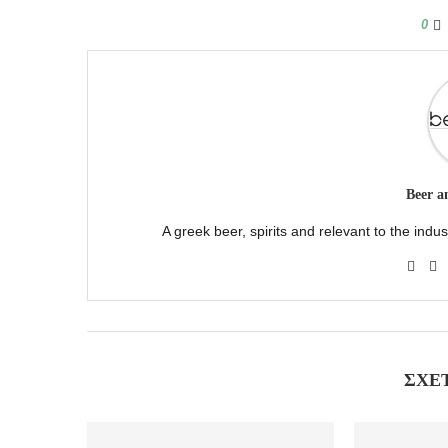
0
Beer a
A greek beer, spirits and relevant to the ind
ΣΧΕ