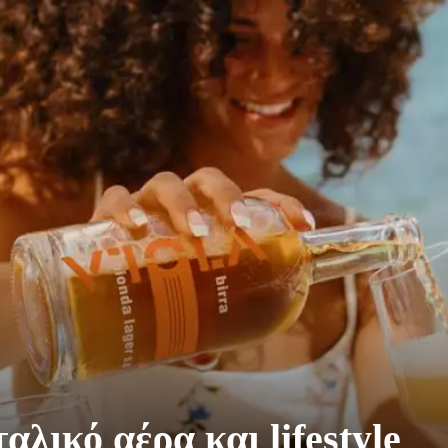
αλικό αέρα και lifestyle