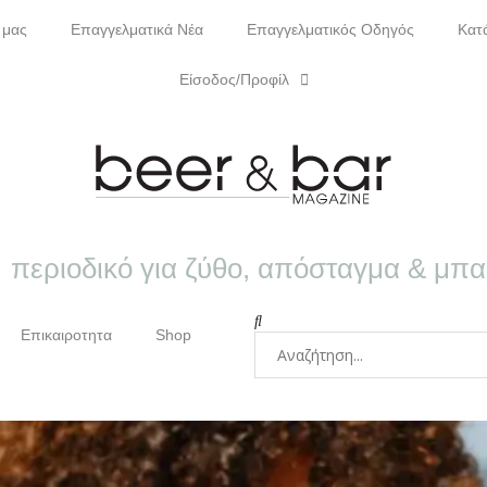
 μας
Επαγγελματικά Νέα
Επαγγελματικός Οδηγός
Κατ
Είσοδος/Προφίλ
περιοδικό για ζύθο, απόσταγμα & μπ
Επικαιροτητα
Shop