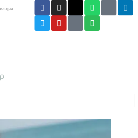
άστημα
αρ