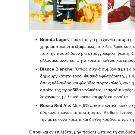
Bionda
Lager:
Πρόκειται για μια ξανθιά μπύρα μ
χρησιμοποιούνται εξαιρετικές ποικιλίες λυκίσκου, α
που της προσδίδουν μια στρογγυλεμένη γεύση. Συ
αλλαντικά αλλά και ψητά κρέατα, καθώς και επιδό
Bianca
Blanche:
‘Oπως συχνά συμβαίνει με τις b
δημιουργικότητα τους. Φυσικά αφιλτράριστη, με 4
όπως κόλιανδρο και φλούδες πορτοκαλιού, ενώ η ι
οποίος της προσδίδει ντελικάτες, ελαφρά πικρές
λαχανικών, με λευκό κρέας και φρέσκα φρούτα.
Rossa Red Ale:
Mε 6,6% abv και έντονο κόκκινο
δύσκολα περνάει απαρατήρητος. Διαθέτει έντονη,
την με κόκκινα κρέατα και διεθνή κουζίνα όπως τη
Όποια και αν επιλέξετε, μην παραλείψετε να τη συνδυά