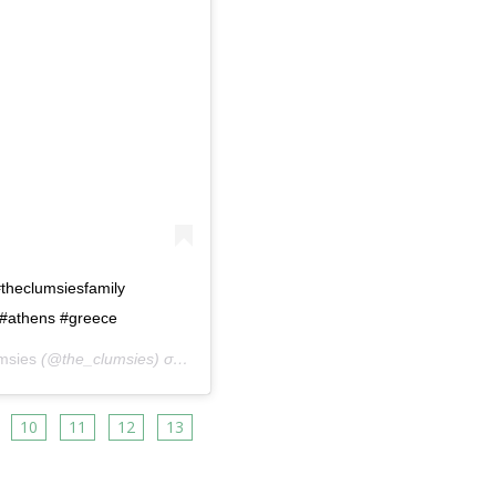
#theclumsiesfamily
g #athens #greece
msies
(@the_clumsies) στις
5 Ιούλ, 2019 στις 7:29 πμ PDT
10
11
12
13