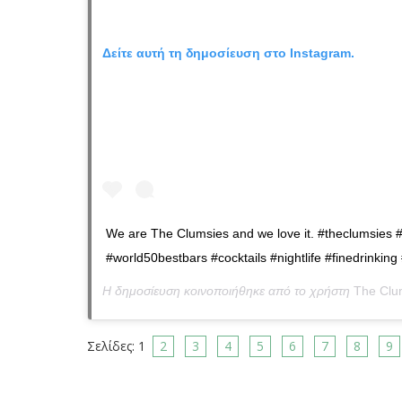
Δείτε αυτή τη δημοσίευση στο Instagram.
We are The Clumsies and we love it. #theclumsies 
#world50bestbars #cocktails #nightlife #finedrinkin
Η δημοσίευση κοινοποιήθηκε από το χρήστη
The Clu
Σελίδες:
1
2
3
4
5
6
7
8
9