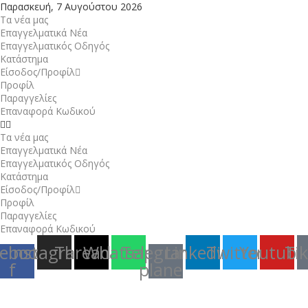
Παρασκευή, 7 Αυγούστου 2026
Τα νέα μας
Επαγγελματικά Νέα
Επαγγελματικός Οδηγός
Κατάστημα
Είσοδος/Προφίλ
Προφίλ
Παραγγελίες
Επαναφορά Κωδικού
Τα νέα μας
Επαγγελματικά Νέα
Επαγγελματικός Οδηγός
Κατάστημα
Είσοδος/Προφίλ
Προφίλ
Παραγγελίες
Επαναφορά Κωδικού
ebook-
Instagram
Threads
Whatsapp
Telegram-
Linkedin
Twitter
Youtube
Ti
f
plane