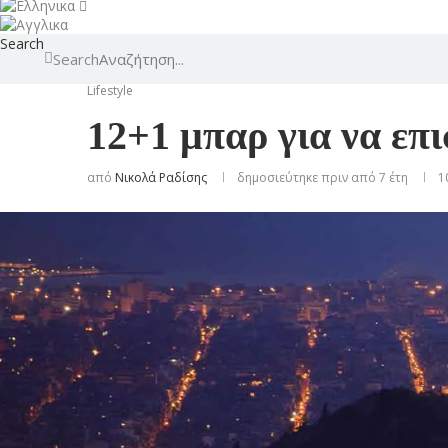
Search
Search
Lifestyle
12+1 μπαρ για να επ
από
Νικολά Ραδίσης
δημοσιεύτηκε πριν από 7 έτη
1