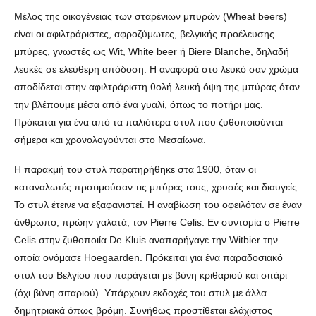
Μέλος της οικογένειας των σταρένιων μπυρών (Wheat beers)
είναι οι αφιλτράριστες, αφροζύμωτες, βελγικής προέλευσης
μπύρες, γνωστές ως Wit, White beer ή Biere Blanche, δηλαδή
λευκές σε ελεύθερη απόδοση. Η αναφορά στο λευκό σαν χρώμα
αποδίδεται στην αφιλτράριστη θολή λευκή όψη της μπύρας όταν
την βλέπουμε μέσα από ένα γυαλί, όπως το ποτήρι μας.
Πρόκειται για ένα από τα παλιότερα στυλ που ζυθοποιούνται
σήμερα και χρονολογούνται στο Μεσαίωνα.
Η παρακμή του στυλ παρατηρήθηκε στα 1900, όταν οι
καταναλωτές προτιμούσαν τις μπύρες τους, χρυσές και διαυγείς.
Το στυλ έτεινε να εξαφανιστεί. Η αναβίωση του οφειλόταν σε έναν
άνθρωπο, πρώην γαλατά, τον Pierre Celis. Εν συντομία ο Pierre
Celis στην ζυθοποιία De Kluis αναπαρήγαγε την Witbier την
οποία ονόμασε Hoegaarden. Πρόκειται για ένα παραδοσιακό
στυλ του Βελγίου που παράγεται με βύνη κριθαριού και σιτάρι
(όχι βύνη σιταριού). Υπάρχουν εκδοχές του στυλ με άλλα
δημητριακά όπως βρόμη. Συνήθως προστίθεται ελάχιστος