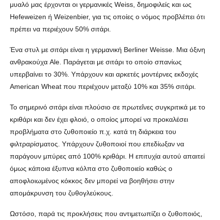
μυαλό μας έρχονται οι γερμανικές Weiss, δημοφιλείς και ως
Hefeweizen ή Weizenbier, για τις οποίες ο νόμος προβλέπει ότι
πρέπει να περιέχουν 50% σιτάρι.
Ένα στυλ με σιτάρι είναι η γερμανική Berliner Weisse. Μια όξινη
ανθρακούχα Ale. Παράγεται με σιτάρι το οποίο σπανίως
υπερβαίνει το 30%. Υπάρχουν και αρκετές μοντέρνες εκδοχές
American Wheat που περιέχουν μεταξύ 10% και 35% σιτάρι.
Το σημερινό σιτάρι είναι πλούσιο σε πρωτεΐνες συγκριτικά με το
κριθάρι και δεν έχει φλοιό, ο οποίος μπορεί να προκαλέσει
προβλήματα στο ζυθοποιείο π.χ. κατά τη διάρκεια του
φιλτραρίσματος. Υπάρχουν ζυθοποιοί που επεδίωξαν να
παράγουν μπύρες από 100% κριθάρι. Η επιτυχία αυτού απαιτεί
όμως κάποια έξυπνα κόλπα στο ζυθοποιείο καθώς ο
αποφλοιωμένος κόκκος δεν μπορεί να βοηθήσει στην
απομάκρυνση του ζυθογλεύκους.
Ωστόσο, παρά τις προκλήσεις που αντιμετωπίζει ο ζυθοποιός,