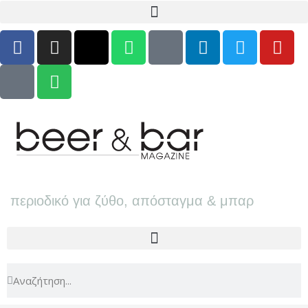
περιοδικό για ζύθο, απόσταγμα & μπαρ