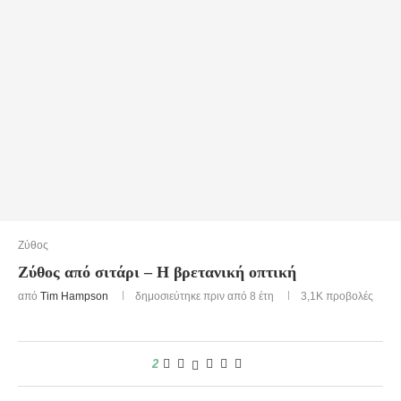
Ζύθος
Ζύθος από σιτάρι – Η βρετανική οπτική
από
Tim Hampson
δημοσιεύτηκε πριν από 8 έτη
3,1K
προβολές
2