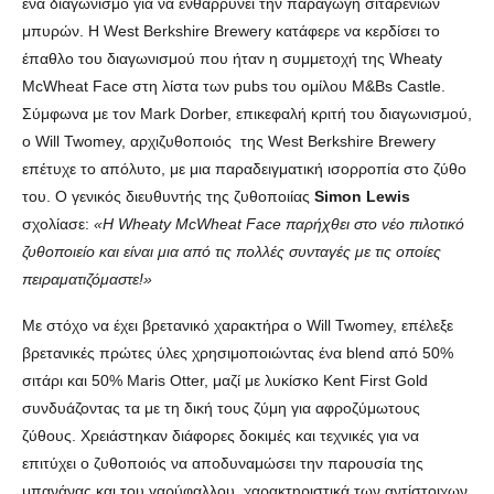
ένα διαγωνισμό για να ενθαρρύνει την παραγωγή σιταρένιων
μπυρών. Η West Berkshire Brewery κατάφερε να κερδίσει το
έπαθλο του διαγωνισμού που ήταν η συμμετοχή της Wheaty
McWheat Face στη λίστα των pubs του ομίλου M&Bs Castle.
Σύμφωνα με τον Mark Dorber, επικεφαλή κριτή του διαγωνισμού,
ο Will Twomey, αρχιζυθοποιός της West Berkshire Brewery
επέτυχε το απόλυτο, με μια παραδειγματική ισορροπία στο ζύθο
του. Ο γενικός διευθυντής της ζυθοποιίας
Simon Lewis
σχολίασε:
«Η Wheaty McWheat Face παρήχθει στο νέο πιλοτικό
ζυθοποιείο και είναι μια από τις πολλές συνταγές με τις οποίες
πειραματιζόμαστε!»
Με στόχο να έχει βρετανικό χαρακτήρα ο Will Twomey, επέλεξε
βρετανικές πρώτες ύλες χρησιμοποιώντας ένα blend από 50%
σιτάρι και 50% Maris Otter, μαζί με λυκίσκο Kent First Gold
συνδυάζοντας τα με τη δική τους ζύμη για αφροζύμωτους
ζύθους. Χρειάστηκαν διάφορες δοκιμές και τεχνικές για να
επιτύχει ο ζυθοποιός να αποδυναμώσει την παρουσία της
μπανάνας και του γαρύφαλλου, χαρακτηριστικά των αντίστοιχων