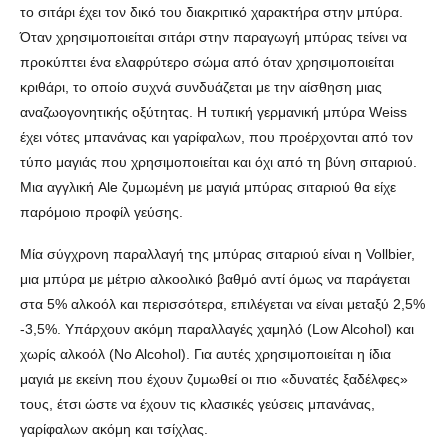
το σιτάρι έχει τον δικό του διακριτικό χαρακτήρα στην μπύρα.
Όταν χρησιμοποιείται σιτάρι στην παραγωγή μπύρας τείνει να
προκύπτει ένα ελαφρύτερο σώμα από όταν χρησιμοποιείται
κριθάρι, το οποίο συχνά συνδυάζεται με την αίσθηση μιας
αναζωογονητικής οξύτητας. Η τυπική γερμανική μπύρα Weiss
έχει νότες μπανάνας και γαρίφαλων, που προέρχονται από τον
τύπο μαγιάς που χρησιμοποιείται και όχι από τη βύνη σιταριού.
Μια αγγλική Ale ζυμωμένη με μαγιά μπύρας σιταριού θα είχε
παρόμοιο προφίλ γεύσης.
Μία σύγχρονη παραλλαγή της μπύρας σιταριού είναι η Vollbier,
μια μπύρα με μέτριο αλκοολικό βαθμό αντί όμως να παράγεται
στα 5% αλκοόλ και περισσότερα, επιλέγεται να είναι μεταξύ 2,5%
-3,5%. Υπάρχουν ακόμη παραλλαγές χαμηλό (Low Alcohol) και
χωρίς αλκοόλ (No Alcohol). Για αυτές χρησιμοποιείται η ίδια
μαγιά με εκείνη που έχουν ζυμωθεί οι πιο «δυνατές ξαδέλφες»
τους, έτσι ώστε να έχουν τις κλασικές γεύσεις μπανάνας,
γαρίφαλων ακόμη και τσίχλας.