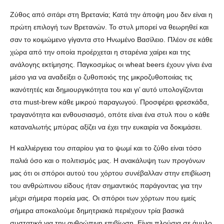
Ζύθος από σιτάρι στη Βρετανία; Κατά την άποψη μου δεν είναι η
πρώτη επιλογή των Βρετανών. Το στυλ μπορεί να θεωρηθεί και
σαν το κοιμώμενο γίγαντα στο Ηνωμένο Βασίλειο. Πλέον σε κάθε
χώρα από την οποία προέρχεται η σταρένια χαίρει και της
ανάλογης εκτίμησης.
Παγκοσμίως οι wheat beers έχουν γίνει ένα
μέσο για να αναδείξει ο ζυθοποιός της μικροζυθοποιίας τις
ικανότητές και δημιουργικότητα του και γι’ αυτό υπολογίζονται
στα must-brew κάθε μικρού παραγωγού. Προσφέρει φρεσκάδα,
τραγανότητα και ενθουσιασμό, οπότε είναι ένα στυλ που ο κάθε
καταναλωτής μπύρας αξίζει να έχει την ευκαιρία να δοκιμάσει.
Η καλλιέργεια του σιταρίου για το ψωμί και το ζύθο είναι τόσο
παλιά όσο και ο πολιτισμός μας. Η ανακάλυψη των προγόνων
μας ότι οι σπόροι αυτού του χόρτου συνέβαλλαν στην επιβίωση
του ανθρώπινου είδους ήταν σημαντικός παράγοντας για την
μέχρι σήμερα πορεία μας. Οι σπόροι των χόρτων που εμείς
σήμερα αποκαλούμε δημητριακά περιέχουν τρία βασικά
συστατικά για την ανθρώπινη επιβίωση. Είναι πλούσια σε άμυλο,