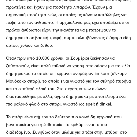
πρωτεΐνες και έχουν μια ποσότητα λιπαρών. Έχουν μια
σημαντική ποσότητα ινών, οι οποίες τις κάνουν κατάλληλες για
πέψη από τον άνθρωπο. Η αρχαιολογία μας έχει αποδείξει ότι οι
πρώτοι άνθρωποι είχαν την ικανότητα να μετατρέψουν τα
δημητριακά σε βασική τροφή, συμπεριλαμβάνοντας διάφορα είδη
άρτου, χυλών και ζύθου.
Όταν πριν από 10.000 χρόνια, οι Σουμέριοι ξεκίνησαν να
ζυθοποιούν, είναι πολύ πιθανό να χρησιμοποιούσαν μια ποικιλία
δημητριακού το οποίο οι Γερμανοί ονομάζουν Einkorn (αϊνκορν-
Μονόκοκο σιτάρι), το οποίο είναι γνωστό για τον σκληρό πυρήνα
και το σταθερό φλοιό του. Στο πέρασμα των αιώνων
διασταυρώθηκε με άλλα, άγρια δημητριακά με αποτέλεσμα ένα
πιο μαλακό φλοιό στο σιτάρι, γνωστό ως spelt ή dinkel.
Το σιτάρι είναι σήμερα το δεύτερο πιο κοινό δημητριακό που
βυνοποιείται για τη ζυθοποιία. Το κριθάρι είναι το πιο
διαδεδομένο. Συνήθως όταν μιλάμε για σιτάρι στην μπύρα, στο