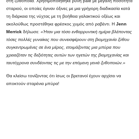
στη ζυθοποιία. Χρησιμοποιήθηκε βύνη pale με μεγάλη ποσότητα
σταριού, οι οποίες έγιναν όξινες με μια γρήγορη διαδικασία κατά
τη διάρκεια της νύχτας με τη βοήθεια γαλακτικού οξέως και
ακολούθως προστέθηκε φρέσκος χυμός από ραβέντι. Η
Jenn
Merrick
δήλωσε:
«Ήταν μια τόσο ενθαρρυντική ημέρα βλέποντας
τόσες πολλές γυναίκες που συνεισφέρουν στη βιομηχανία ζύθου
συγκεντρωμένες σε ένα μέρος, ετοιμάζοντας μια μπύρα που
χρειαζόταν τις δεξιότητες αυτών των ηγετών της βιομηχανίας και
ταυτόχρονα συνδέοντας τις με την επόμενη γενιά ζυθοποιών.»
Θα κλείσω τονίζοντας ότι ίσως οι βρετανοί έχουν αρχίσει να
αποκτούν σταρένια μπύρα!