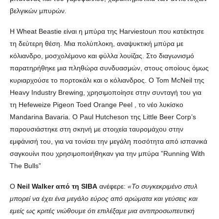
βελγικών μπυρών.
Η Wheat Beastie είναι η μπύρα της Harviestoun που κατέκτησε
τη δεύτερη θέση. Μια πολύπλοκη, αναψυκτική μπύρα με
κόλιανδρο, μοσχολέμονο και φύλλα λουίζας. Στο διαγωνισμό
παρατηρήθηκε μια πληθώρα συνδυασμών, στους οποίους όμως
κυριαρχούσε το πορτοκάλι και ο κόλιανδρος. Ο Tom McNeil της
Heavy Industry Brewing, χρησιμοποίησε στην συνταγή του για
τη Hefeweize Pigeon Toed Orange Peel , το νέο λυκίσκο
Mandarina Bavaria. Ο Paul Hutcheson της Little Beer Corp’s
παρουσιάστηκε στη σκηνή με στοιχεία ταυρομάχου στην
εμφάνισή του, για να τονίσει την μεγάλη ποσότητα από ισπανικά
σαγκουίνι που χρησιμοποιήθηκαν για την μπύρα ”Running With
The Bulls”
Ο
Neil Walker από τη SIBA
ανέφερε:
«Το συγκεκριμένο στυλ
μπορεί να έχει ένα μεγάλο εύρος από αρώματα και γεύσεις και
εμείς ως κριτές νιώθουμε ότι επιλέξαμε μια αντιπροσωπευτική