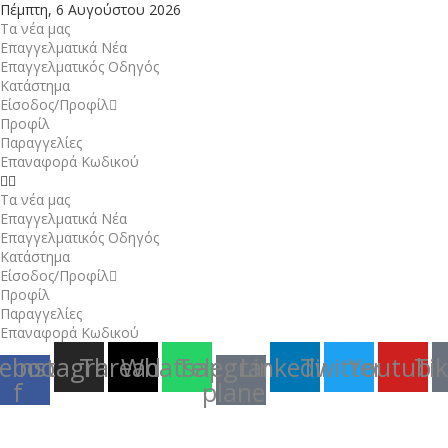
Πέμπτη, 6 Αυγούστου 2026
Τα νέα μας
Επαγγελματικά Νέα
Επαγγελματικός Οδηγός
Κατάστημα
Είσοδος/Προφίλ
Προφίλ
Παραγγελίες
Επαναφορά Κωδικού
Τα νέα μας
Επαγγελματικά Νέα
Επαγγελματικός Οδηγός
Κατάστημα
Είσοδος/Προφίλ
Προφίλ
Παραγγελίες
Επαναφορά Κωδικού
ebook-
Instagram
Threads
Whatsapp
Telegram-
Linkedin
Twitter
Youtube
Ti
f
plane