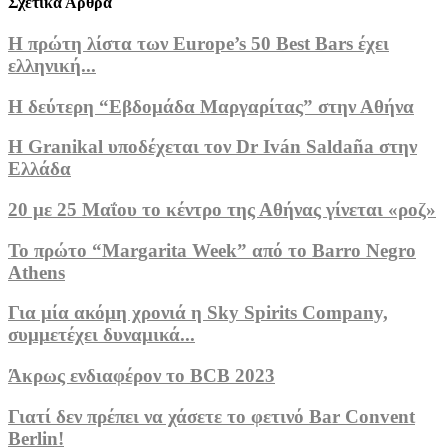
Σχετικά Άρθρα
Η πρώτη λίστα των Europe’s 50 Best Bars έχει
ελληνική...
Η δεύτερη “Εβδομάδα Μαργαρίτας” στην Αθήνα
Η Granikal υποδέχεται τον Dr Iván Saldaña στην
Ελλάδα
20 με 25 Μαΐου το κέντρο της Αθήνας γίνεται «ροζ»
Το πρώτο “Margarita Week” από το Barro Negro
Athens
Για μία ακόμη χρονιά η Sky Spirits Company,
συμμετέχει δυναμικά...
Άκρως ενδιαφέρον το BCB 2023
Γιατί δεν πρέπει να χάσετε το φετινό Bar Convent
Berlin!