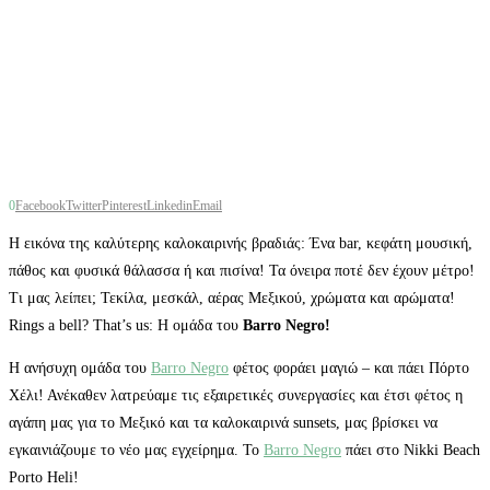
0
Facebook
Twitter
Pinterest
Linkedin
Email
Η εικόνα της καλύτερης καλοκαιρινής βραδιάς: Ένα bar, κεφάτη μουσική,
πάθος και φυσικά θάλασσα ή και πισίνα! Τα όνειρα ποτέ δεν έχουν μέτρο!
Τι μας λείπει; Τεκίλα, μεσκάλ, αέρας Μεξικού, χρώματα και αρώματα!
Rings a bell? That’s us: Η ομάδα του
Barro Negro!
H ανήσυχη ομάδα του
Barro Negro
φέτος φοράει μαγιώ – και πάει Πόρτο
Χέλι! Ανέκαθεν λατρεύαμε τις εξαιρετικές συνεργασίες και έτσι φέτος η
αγάπη μας για το Μεξικό και τα καλοκαιρινά sunsets, μας βρίσκει να
εγκαινιάζουμε το νέο μας εγχείρημα. To
Barro Negro
πάει στο Nikki Beach
Porto Heli!