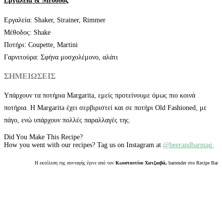
Εργαλεία & Μέθοδος
Εργαλεία: Shaker, Strainer, Rimmer
Μέθοδος: Shake
Ποτήρι: Coupette, Martini
Γαρνιτούρα: Σφήνα μοσχολέμονο, αλάτι
ΣΗΜΕΙΩΣΕΙΣ
Υπάρχουν τα ποτήρια Margarita, εμείς προτείνουμε όμως πιο κοινά
ποτήρια. Η Margarita έχει σερβιριστεί και σε ποτήρι Old Fashioned, με
πάγο, ενώ υπάρχουν πολλές παραλλαγές της.
Did You Make This Recipe?
How you went with our recipes? Tag us on Instagram at
@beerandbarmag.
Η εκτέλεση της συνταγής έγινε από τον
Κωνσταντίνο Χατζιαβά,
bartender στο Recipe Bar