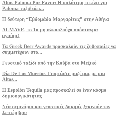
Altos Paloma Por Favor: Η καλύτερη τεκίλα για
Paloma ταξιδεύει...
Η δεύτερη “Εβδομάδα Μαργαρίτας” στην Αθήνα
ALMAVE, το 1ο μη αλκοολούχο απόσταγμα
αγαύης!
Τα Greek Beer Awards προσκαλούν τις ζυθοποιίες να
συμμετέχουν στο...
Γευστικό ταξίδι από την Κούβα στο Μεξικό
Dia De Los Muertos. Γιορτάστε μαζί μας με μια
Altos...
Η Espolòn Tequila μας προσκαλεί σε έναν κόσμο
δημιουργικότητας
Νέα σεμινάρια και γευστικές δοκιμές ξεκινούν τον
Σεπτέμβριο