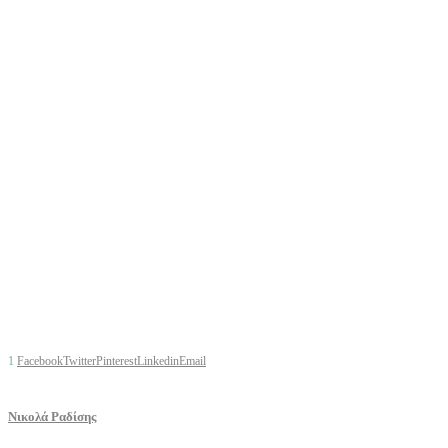
1
Facebook
Twitter
Pinterest
Linkedin
Email
Νικολά Ραδίσης