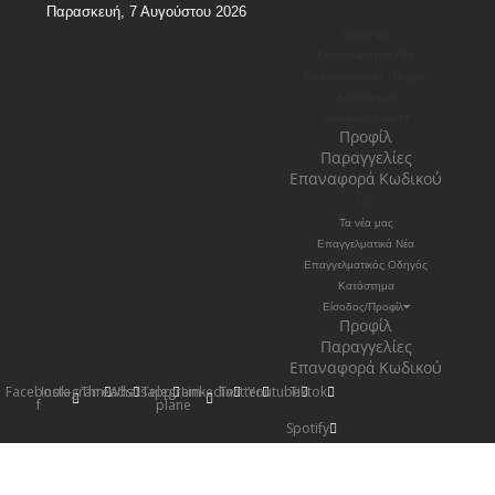
Παρασκευή, 7 Αυγούστου 2026
Τα νέα μας
Επαγγελματικά Νέα
Επαγγελματικός Οδηγός
Κατάστημα
Είσοδος/Προφίλ
Προφίλ
Παραγγελίες
Επαναφορά Κωδικού
Τα νέα μας
Επαγγελματικά Νέα
Επαγγελματικός Οδηγός
Κατάστημα
Είσοδος/Προφίλ
Προφίλ
Παραγγελίες
Επαναφορά Κωδικού
Facebook-
Instagram
Threads
Whatsapp
Telegram-
Linkedin
Twitter
Youtube
Tiktok
f
plane
Spotify