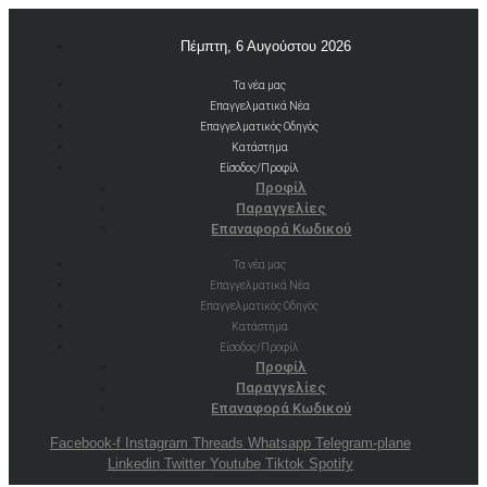
Πέμπτη, 6 Αυγούστου 2026
Τα νέα μας
Επαγγελματικά Νέα
Επαγγελματικός Οδηγός
Κατάστημα
Είσοδος/Προφίλ
Προφίλ
Παραγγελίες
Επαναφορά Κωδικού
Τα νέα μας
Επαγγελματικά Νέα
Επαγγελματικός Οδηγός
Κατάστημα
Είσοδος/Προφίλ
Προφίλ
Παραγγελίες
Επαναφορά Κωδικού
Facebook-f
Instagram
Threads
Whatsapp
Telegram-plane
Linkedin
Twitter
Youtube
Tiktok
Spotify