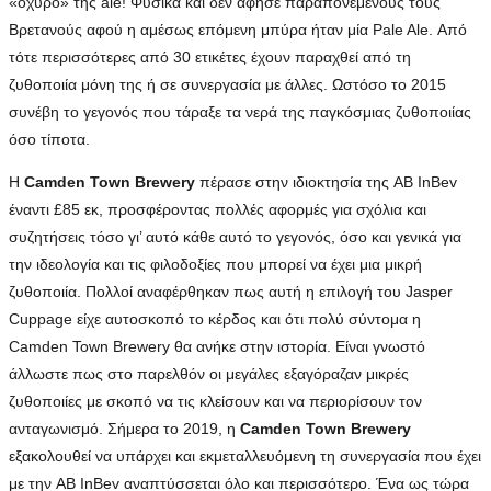
«οχυρό» της ale! Φυσικά και δεν άφησε παραπονεμένους τους
Βρετανούς αφού η αμέσως επόμενη μπύρα ήταν μία Pale Ale. Από
τότε περισσότερες από 30 ετικέτες έχουν παραχθεί από τη
ζυθοποιία μόνη της ή σε συνεργασία με άλλες. Ωστόσο το 2015
συνέβη το γεγονός που τάραξε τα νερά της παγκόσμιας ζυθοποιίας
όσο τίποτα.
Η
Camden Town Brewery
πέρασε στην ιδιοκτησία της AB InBev
έναντι £85 εκ, προσφέροντας πολλές αφορμές για σχόλια και
συζητήσεις τόσο γι’ αυτό κάθε αυτό το γεγονός, όσο και γενικά για
την ιδεολογία και τις φιλοδοξίες που μπορεί να έχει μια μικρή
ζυθοποιία. Πολλοί αναφέρθηκαν πως αυτή η επιλογή του Jasper
Cuppage είχε αυτοσκοπό το κέρδος και ότι πολύ σύντομα η
Camden Town Brewery θα ανήκε στην ιστορία. Είναι γνωστό
άλλωστε πως στο παρελθόν οι μεγάλες εξαγόραζαν μικρές
ζυθοποιίες με σκοπό να τις κλείσουν και να περιορίσουν τον
ανταγωνισμό. Σήμερα το 2019, η
Camden Town Brewery
εξακολουθεί να υπάρχει και εκμεταλλευόμενη τη συνεργασία που έχει
με την AB InBev αναπτύσσεται όλο και περισσότερο. Ένα ως τώρα