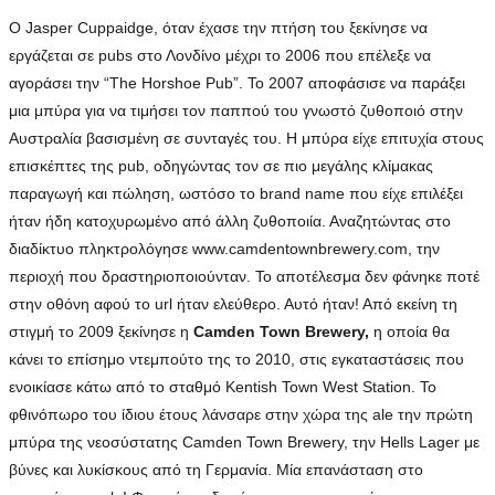
Ο Jasper Cuppaidge, όταν έχασε την πτήση του ξεκίνησε να
εργάζεται σε pubs στο Λονδίνο μέχρι το 2006 που επέλεξε να
αγοράσει την “The Horshoe Pub”. Το 2007 αποφάσισε να παράξει
μια μπύρα για να τιμήσει τον παππού του γνωστό ζυθοποιό στην
Αυστραλία βασισμένη σε συνταγές του. Η μπύρα είχε επιτυχία στους
επισκέπτες της pub, οδηγώντας τον σε πιο μεγάλης κλίμακας
παραγωγή και πώληση, ωστόσο το brand name που είχε επιλέξει
ήταν ήδη κατοχυρωμένο από άλλη ζυθοποιία. Αναζητώντας στο
διαδίκτυο πληκτρολόγησε www.camdentownbrewery.com, την
περιοχή που δραστηριοποιούνταν. Το αποτέλεσμα δεν φάνηκε ποτέ
στην οθόνη αφού το url ήταν ελεύθερο. Αυτό ήταν! Από εκείνη τη
στιγμή το 2009 ξεκίνησε η
Camden Town Brewery,
η οποία θα
κάνει το επίσημο ντεμπούτο της το 2010, στις εγκαταστάσεις που
ενοικίασε κάτω από το σταθμό Kentish Town West Station. Το
φθινόπωρο του ίδιου έτους λάνσαρε στην χώρα της ale την πρώτη
μπύρα της νεοσύστατης Camden Town Brewery, την Hells Lager με
βύνες και λυκίσκους από τη Γερμανία. Μία επανάσταση στο