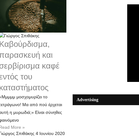
Καβούρδισμα,
παρασκευή και
σερβίρισμα καφέ
εντός του
καταστήματος
«Μμμμμ μοσχομυρίζει το
Advertising
τετράγωνο! Μα από πού έρχεται
αυτή η μυρωδιά;» Είναι σύνηθες
φαινόμενο
Read More »
Γιώργος Σπιθάκης
4 Ιουνίου 2020