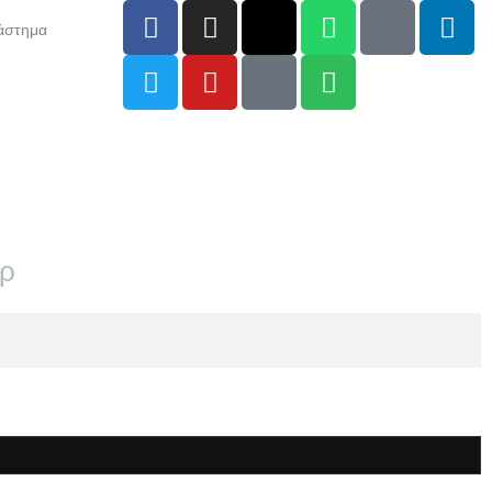
άστημα
αρ