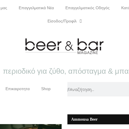
 μας
Επαγγελματικά Νέα
Επαγγελματικός Οδηγός
Κατ
Είσοδος/Προφίλ
περιοδικό για ζύθο, απόσταγμα & μπ
Επικαιροτητα
Shop
Ammousa Beer